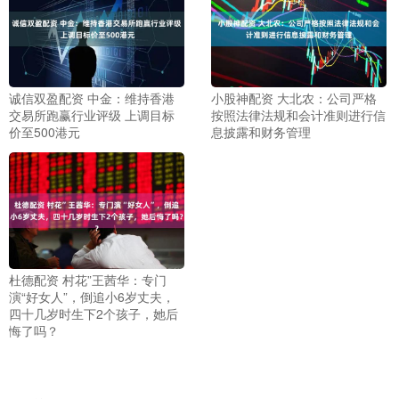
诚信双盈配资 中金：维持香港
小股神配资 大北农：公司严格
交易所跑赢行业评级 上调目标
按照法律法规和会计准则进行信
价至500港元
息披露和财务管理
杜德配资 村花”王茜华：专门
演“好女人”，倒追小6岁丈夫，
四十几岁时生下2个孩子，她后
悔了吗？