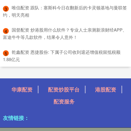
​唯信配资 跟队：塞斯科今日在翻新后的卡灵顿基地与曼联签
3
约，明天亮相
​国督配资 炒港股用什么软件？专业人士亲测新浪财经APP、
4
富途牛牛等几款软件，结果令人意外！
​乾鑫配资 恩捷股份: 下属子公司收到退还增值税留抵税额
5
1.88亿元
华康配资
配资炒股平台
港股配资
配资服务
友情链接：