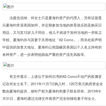
法庭也信纳，何女士只是夏海钧资产的代理人，另有证据显
示夏海钧常居美国加州，并定期参加当地的体育俱乐部及购买日
用品，又与其12岁儿子同住，他儿子就读于加州当地的一所私立
学校。夏海钧亦与其妻子共用地址「62 Como」，而非此前声明
中提供的加拿大地址。夏海钧公然隐瞒其美国以个人名义持有的
各种资产，进一步表明他面临严重的资产流失风险等。
有文件显示，上述位于加州尔湾的62 Como不动产的权属登
记在何女士名下。2011年11月7日购入时，120万美元购房资金全
数由夏海钧提供，彼时产权为夏海钧和妻子联名所有。2013年8
月31日，夏海钧通过法律文件将房产完全转移给妻子何女士。