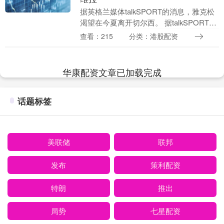
据英格兰媒体talkSPORT的消息，雅克松
渴望在今夏离开切尔西。 据talkSPORT了
解，雅克松渴望在今夏离开切尔西。 在切
查看：215
分类：港股配资
尔西的出场顺位落后于德拉普和若昂....
华康配资文章已加载完成
话题标签
美联储
联邦
发布
策利配资
特朗
推出
局势
七星配资