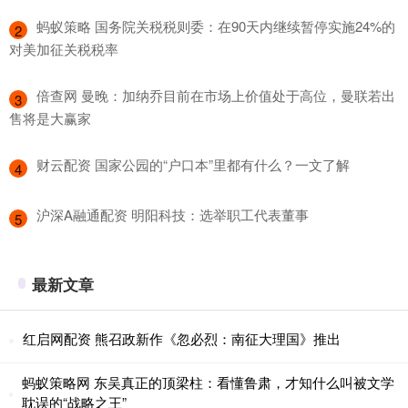
​蚂蚁策略 国务院关税税则委：在90天内继续暂停实施24%的
2
对美加征关税税率
​倍查网 曼晚：加纳乔目前在市场上价值处于高位，曼联若出
3
售将是大赢家
​财云配资 国家公园的“户口本”里都有什么？一文了解
4
​沪深A融通配资 明阳科技：选举职工代表董事
5
最新文章
红启网配资 熊召政新作《忽必烈：南征大理国》推出
蚂蚁策略网 东吴真正的顶梁柱：看懂鲁肃，才知什么叫被文学
耽误的“战略之王”