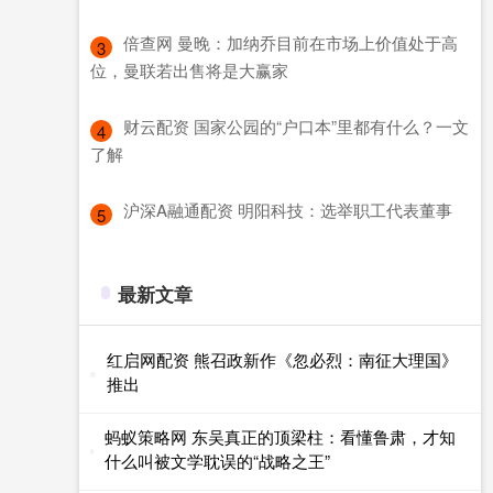
​倍查网 曼晚：加纳乔目前在市场上价值处于高
3
位，曼联若出售将是大赢家
​财云配资 国家公园的“户口本”里都有什么？一文
4
了解
​沪深A融通配资 明阳科技：选举职工代表董事
5
最新文章
红启网配资 熊召政新作《忽必烈：南征大理国》
推出
蚂蚁策略网 东吴真正的顶梁柱：看懂鲁肃，才知
什么叫被文学耽误的“战略之王”