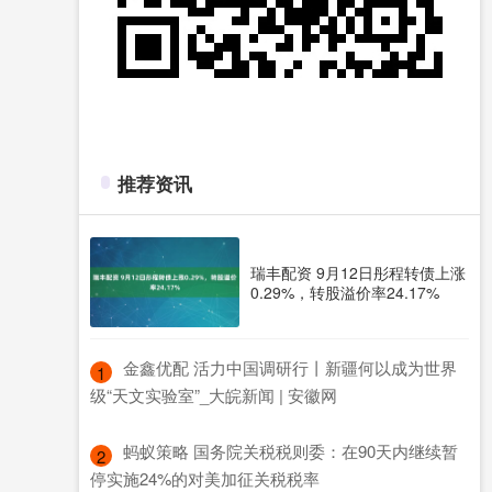
推荐资讯
瑞丰配资 9月12日彤程转债上涨
0.29%，转股溢价率24.17%
​金鑫优配 活力中国调研行丨新疆何以成为世界
1
级“天文实验室”_大皖新闻 | 安徽网
​蚂蚁策略 国务院关税税则委：在90天内继续暂
2
停实施24%的对美加征关税税率